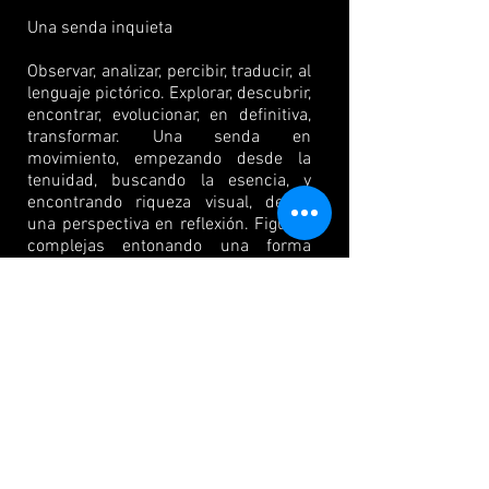
Una senda inquieta
Observar, analizar, percibir, traducir, al
lenguaje pictórico. Explorar, descubrir,
encontrar, evolucionar, en definitiva,
transformar. Una senda en
movimiento, empezando desde la
tenuidad, buscando la esencia, y
encontrando riqueza visual, desde
una perspectiva en reflexión. Figuras
complejas entonando una forma
tangible,
Estas pinturas son para la vista lo
que es para el oído, la música, lo que
es para el gusto, un sabor, lo que es
para el tacto, un contacto,
Consecuentemente, y, adentrándose
en ellas, es la senda hacia nuestro
interior.