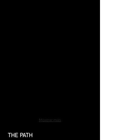
Mostrar más
THE PATH