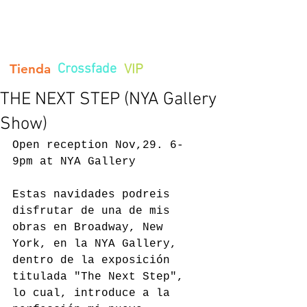
PANACH
Art Studio
Pinturas
Musica
Servicios
Bio
Tienda
Crossfade
VIP
Contacto
THE NEXT STEP (NYA Gallery
Show)
Open reception Nov,29. 6-
9pm at NYA Gallery
Estas navidades podreis 
disfrutar de una de mis 
obras en Broadway, New 
York, en la NYA Gallery, 
dentro de la exposición 
titulada "The Next Step", 
lo cual, introduce a la 