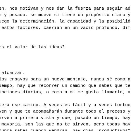
en, nos motivan y nos dan la fuerza para seguir ad
e y pesado, se mueve si tiene un propósito claro y
uego la determinación, la capacidad y la posibilid
 estos factores, caerían en un vacío profundo, dif
es el valor de las ideas?
 alcanzar.
los ensayos para un nuevo montaje, nunca sé como a
iempo, hay que recorrer un camino que sabes que te
unciones diarias, o como a mi me gusta llamarlo, a
será ese camino. A veces es fácil y a veces tortuo
ven y que te acompañarán durante todo el proceso y
irven a primera vista y que, pasado un tiempo, hay
 mayoria, son las que no te sirven, pero todas hay
nunca sabes cuando vendrán, hay días "productivos"