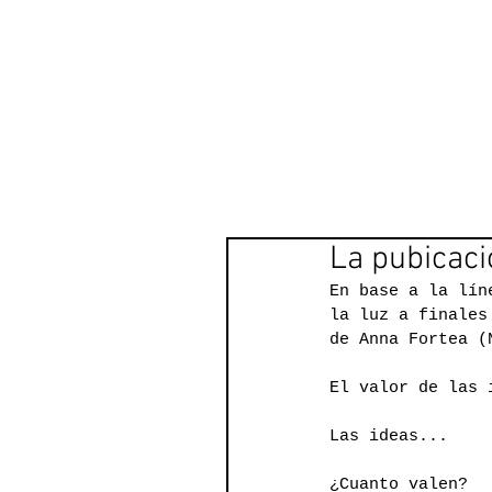
PANAC
Pinturas
Musica
Servicios
Bio
La pubicaci
En base a la lín
la luz a finales
de Anna Fortea (
El valor de las 
Las ideas...
¿Cuanto valen?