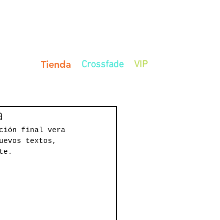
Tienda
Contacto
Crossfade
VIP
a
ción final vera 
uevos textos, 
te.