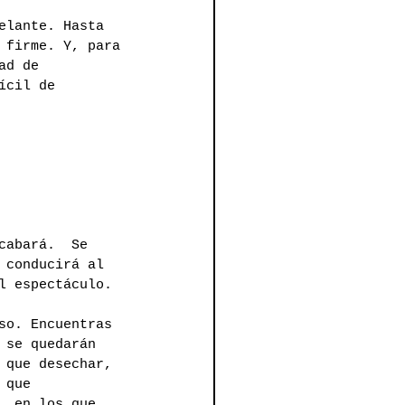
elante. Hasta 
 firme. Y, para 
ad de 
ícil de 
cabará.  Se 
 conducirá al 
l espectáculo.
so. Encuentras 
 se quedarán 
 que desechar, 
 que 
, en los que 