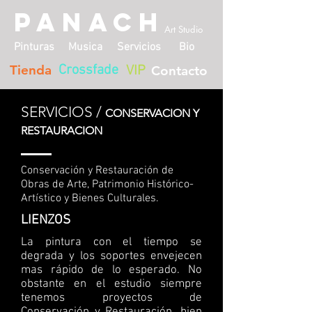
PANACH
Art Studio
Pinturas
Musica
Servicios
Bio
Tienda
Crossfade
VIP
Contacto
SERVICIOS /
CONSERVACION Y
RESTAURACION
Conservación y Restauración de
Obras de Arte, Patrimonio Histórico-
Artístico y Bienes Culturales.
LIENZOS
La pintura con el tiempo se
degrada y los soportes envejecen
mas rápido de lo esperado. No
obstante en el estudio siempre
tenemos proyectos de